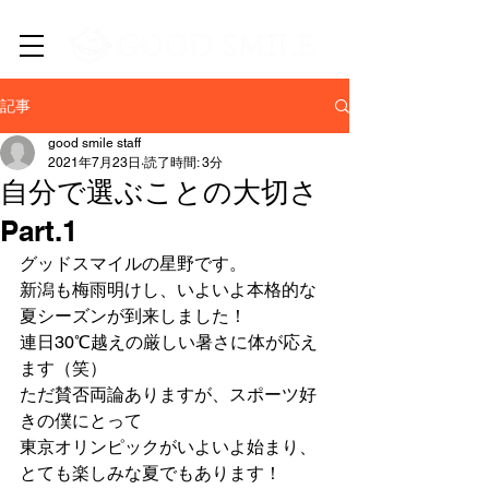
​新潟市中央区・西区の訪問介護/居宅介護支援/EC事業
記事
good smile staff
2021年7月23日
読了時間: 3分
自分で選ぶことの大切さ
Part.1
グッドスマイルの星野です。
新潟も梅雨明けし、いよいよ本格的な
夏シーズンが到来しました！
連日30℃越えの厳しい暑さに体が応え
ます（笑）
ただ賛否両論ありますが、スポーツ好
きの僕にとって
東京オリンピックがいよいよ始まり、
とても楽しみな夏でもあります！