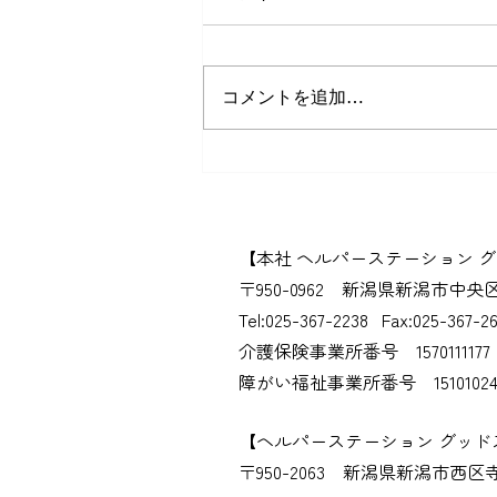
コメントを追加…
子どもの食べた「スイカの
種」を植えたら…なんと芽が
出ました！🌱
​【本社 ヘルパーステーション 
​〒950-0962​ 新潟県新潟市中央
Tel:025-367-2238 Fax:025-367-2
介護保険事業所番号 1570111177
​障がい福祉事業所番号 15101024
​【ヘルパーステーション グッ
​〒950-2063​ 新潟県新潟市西区寺尾