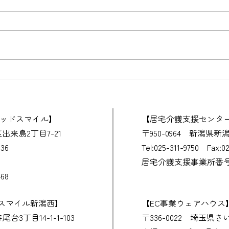
父との外出
蒸し
グッドスマイル】
​【居宅介護支援センタ
区出来島2丁目7-21
​〒950-0964 新潟県
636
​Tel:025-311-9750 Fax:0
居宅介護支援事業所番号 15
68
ドスマイル新潟西】
​【EC事業ウェアハウス
台3丁目14-1-1-103
〒336-0022 埼玉県