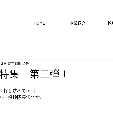
支援/EC事業
HOME
事業紹介
採
月3日
読了時間: 2分
特集 第二弾！
々探し求めて○○年…
パー探検隊長沢です。