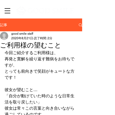
​新潟市中央区・西区の訪問介護/居宅介護支援/EC事業
記事
good smile staff
2020年8月21日
読了時間: 2分
ご利用様の望むこと
今回ご紹介するご利用様は、
再発と寛解を繰り返す難病をお待ちで
すが、
とっても前向きで笑顔がキュートな方
です！
彼女が望むこと…
「自分が動けていた時のような日常生
活を取り戻したい」
彼女は常々この言葉と向き合いながら
過ごしているのです。