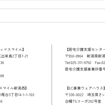
父との外出
蒸し
グッドスマイル】
​【居宅介護支援センタ
区出来島2丁目7-21
​〒950-0964 新潟県
636
​Tel:025-311-9750 Fax:0
居宅介護支援事業所番号 15
68
ドスマイル新潟西】
​【EC事業ウェアハウス
台3丁目14-1-1-103
〒336-0022 埼玉県
55
​白幡TSコーポ202号室​​