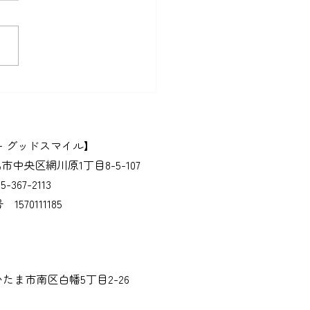
暑い季節
ー グッドスマイル】
新潟市中央区網川原1丁目8-5-
107
25-367-2113
70111185
】
さいたま市南区白幡5丁目2-26