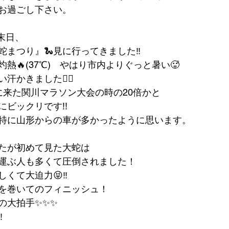
お過ごし下さい。
末日、
蛇まつり』🐍見に行ってきました‼
熱🔥(37℃)　やはり市内よりぐっと暑い🥵
かきました😵‍💫
に来た関川マラソン大会の時の20倍かと
ビックリです!!
特に山形からの車が多かったように思います。
たが初めて見た大蛇は
運ぶ人も多くて圧倒されました！
くて大迫力😝‼
を巻いてのフィニッシュ！
の大拍手✨✨✨
‼