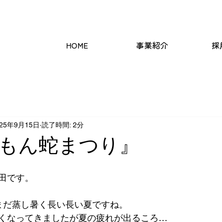
支援/EC事業
HOME
事業紹介
採
025年9月15日
読了時間: 2分
もん蛇まつり』
田です。
まだ蒸し暑く長い長い夏ですね。
くなってきましたが夏の疲れが出るころ…