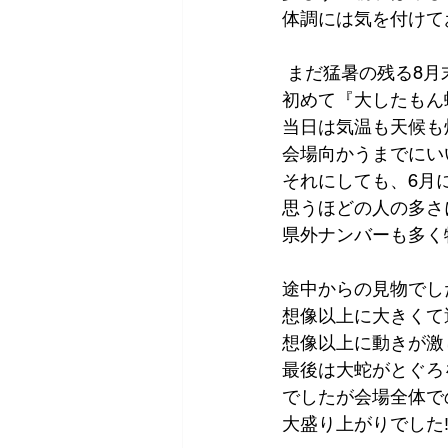
体調には気を付けて
 まだ猛暑の残る8月
初めて『大したもん
当日は気温も天候も灼
会場向かうまでにいい汗
それにしても、6月
思うほどの人の多さに
県外ナンバーも多く
途中からの見物でし
想像以上に大きくて
想像以上に動きが激し
最後は大蛇がとぐろ
でしたが会場全体で
大盛り上がりでした