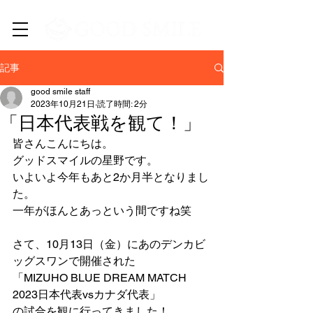
​新潟市中央区・西区の訪問介護/居宅介護支援/EC事業
記事
good smile staff
2023年10月21日
読了時間: 2分
「日本代表戦を観て！」
皆さんこんにちは。
グッドスマイルの星野です。
いよいよ今年もあと2か月半となりまし
た。
一年がほんとあっという間ですね笑
さて、10月13日（金）にあのデンカビ
ッグスワンで開催された
「MIZUHO BLUE DREAM MATCH 
2023日本代表vsカナダ代表」
の試合を観に行ってきました！